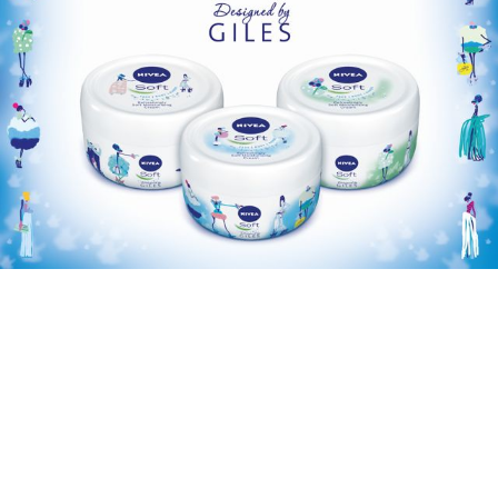
Бренд увлажняющего крема
Nivea
Soft
начал
сотрудничать с британским дизайнером одежды
Джайлзом Диконом (Giles Deacon)
и агентством
Space
в разработке кампании, приуроченной к
Лондонской неделе моды (13 — 17 сентября).
http://www.youtube.com/watch?v=iCyD2TyUY_c