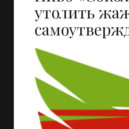
утолить жаж
самоутверж