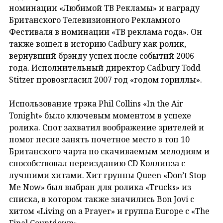
номинации «Любимой ТВ Рекламы» и награду
Британского Телевизионного Рекламного
Фестиваля в номинации «ТВ реклама года». Он
также вошел в историю Cadbury как ролик,
вернувший брэнду успех после событий 2006
года. Исполнительный директор Cadbury Todd
Stitzer провозгласил 2007 год «годом гориллы».
Использование трэка Phil Collins «In the Air
Tonight» было ключевым моментом в успехе
ролика. Спот захватил воображение зрителей и
помог песне занять почетное место в топ 10
Британского чарта по скачиваемым мелодиям и
способствовал переизданию CD Коллинза с
лучшими хитами. Хит группы Queen «Don’t Stop
Me Now» был выбран для ролика «Trucks» из
списка, в котором также значились Bon Jovi с
хитом «Living on a Prayer» и группа Europe с «The
Final Countdown».