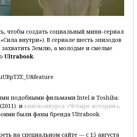
ь, чтобы создать социальный мини-сериал
(«Сила внутри»). В сериале шесть эпизодов
 захватить Землю, а молодые и смелые
ью
Ultrabook
.
CuUBpTZE_U&feature
ми подобными фильмами Intel и Toshiba:
” (2011) и
киноконкурса «Четыре истории»
.
роями были фаны бренда Ultrabook.
еть на специальном сайте — с 15 августа