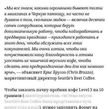
«
Мы все знаем, какими огромными бывают толпы
в магазинах в Черную пятницу, но часто не
думаем о том, скольким людям — включая десятки
сотен сотрудников, которые берут
дополнительную работу, чтобы подзаработать в
преддверии праздника —приходится работать в
этот день, чтобы обслужить всех этих
покупателей. Мы очень хотим, чтобы они
почувствовали нашу благодарность и готовы
угостить их чашечкой вкусного кофе, чтобы
сделать эти предпраздничные дни для них немного
ярче
», — объясняет
Крис Бруззо (
Chris Bruzzo
),
маркетинговый директор Seattle’s Best Coffee.
Чтобы заказать пачку-пробник кофе Level 3 на 50
граммов (
«многоуровневая» система вкусов
Seattle’s Best Coffee была представлена чуть
менее года назад
), нужно заполнить форму на