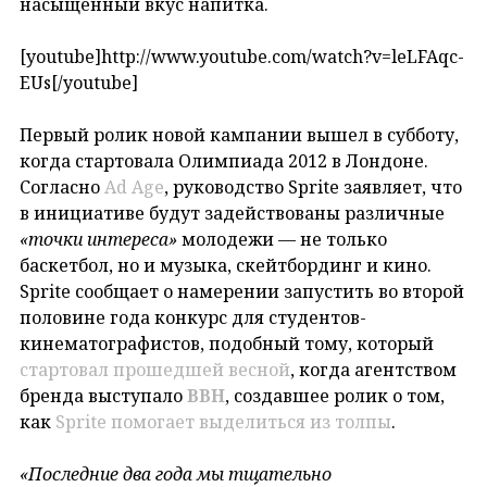
насыщенный вкус напитка.
[youtube]http://www.youtube.com/watch?v=leLFAqc-
EUs[/youtube]
Первый ролик новой кампании вышел в субботу,
когда стартовала Олимпиада 2012 в Лондоне.
Согласно
Ad Age
, руководство Sprite заявляет, что
в инициативе будут задействованы различные
«точки интереса»
молодежи — не только
баскетбол, но и музыка, скейтбординг и кино.
Sprite сообщает о намерении запустить во второй
половине года конкурс для студентов-
кинематографистов, подобный тому, который
стартовал прошедшей весной
, когда агентством
бренда выступало
BBH
, создавшее ролик о том,
как
Sprite помогает выделиться из толпы
.
«Последние два года мы тщательно