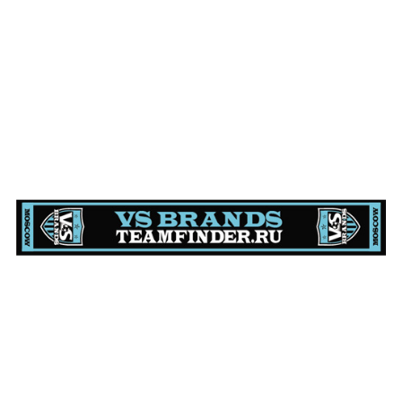
Крепыши Evian vs Дикие Кабаны Jack Daniel’s: 5:5 и
честная победа Evian по пенальти.
Организованный при поддержке футбольной
онлайн-площадки
Teamfinder.ru
, 20 февраля на
стадионе «Локо-спорт» в Москве состоялся
первый турнир чемпионата VS Brands 2011.
Команда Крепышей Evian обыграла соперников,
Кабанов Jack Daniel’s, по результатам серии
пенальти в дополнительное время.