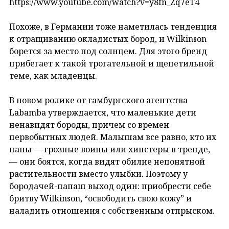
https://www.youtube.com/watch?v=y8fn_Zq7eT4
Похоже, в Германии тоже наметилась тенденция
к отращиванию окладистых бород, и Wilkinson
борется за место под солнцем. Для этого бренд
прибегает к такой трогательной и щепетильной
теме, как младенцы.
В новом ролике от гамбургского агентства
Labamba утверждается, что маленькие дети
ненавидят бороды, причем со времен
первобытных людей. Малышам все равно, кто их
папы — грозные воины или хипстеры в тренде,
— они боятся, когда видят обилие непонятной
растительности вместо улыбки. Поэтому у
бородачей-папаш выход один: приобрести себе
бритву Wilkinson, “освободить свою кожу” и
наладить отношения с собственным отпрыском.