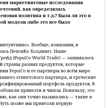
ени маркетинговые исследования
очтений, как определялась
новая политика и т.д.? Была ли это в
ной модели либо это все было
 «интуитивно». Вообще, компания, в
лась ПепсиКо Холдингс. Наше
рейд (PepsiCo World Trade) — занималось
й страны разных продуктов, которые
ия PepsiCo и ее партнеры во всём мире.
ашего египетского партнера, и греческие
версифицированный портфель продуктов. В
робовали привезти и чипсы. Поначалу, это
ню, как они точно назывались — такие в
 Чуть позже мы привезли первую