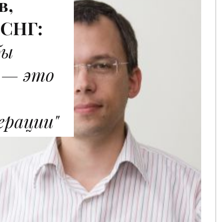
в,
 СНГ:
бы
 — это
ерации"