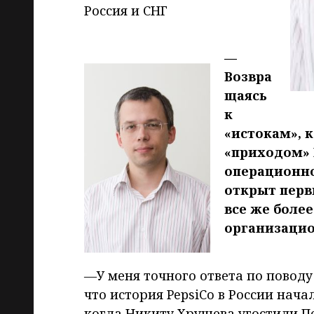
Россия и СНГ
—
Возвра
щаясь
к
«истокам», 
«приходом» 
операционно
открыт перв
все же боле
организацио
—
У меня точного ответа по поводу
что история PepsiCo в России начал
когда Никиту Хрущева угостили Пе