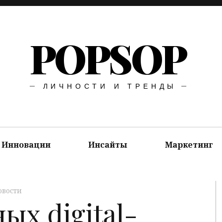
POPSOP
ЛИЧНОСТИ И ТРЕНДЫ
Инновации
Инсайты
Маркетинг
овости
ых digital-