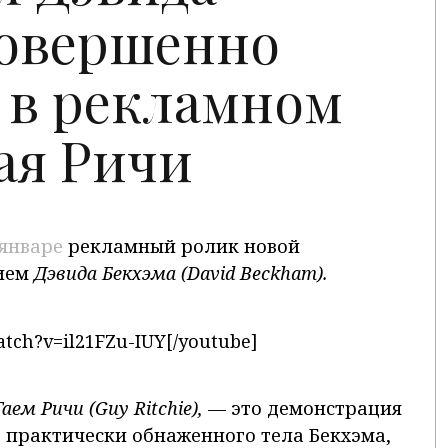
совершенно
 в рекламном
ая Ричи
январе
рекламный ролик новой
тием
Дэвида Бекхэма (
David
Beckham
).
tch?v=il21FZu-IUY[/youtube]
Гаем Ричи (
Guy
Ritchie
),
— это демонстрация
о практически обнаженного тела Бекхэма,