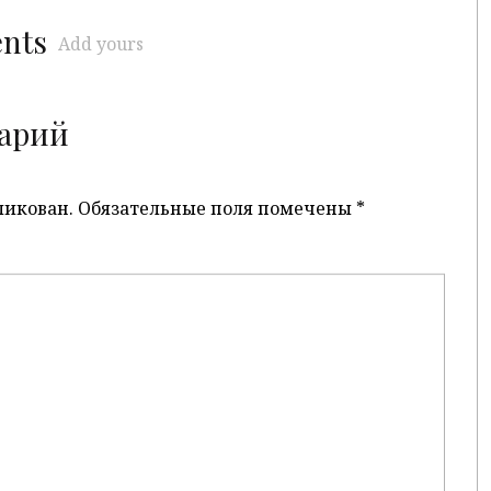
ents
Add yours
арий
ликован.
Обязательные поля помечены
*