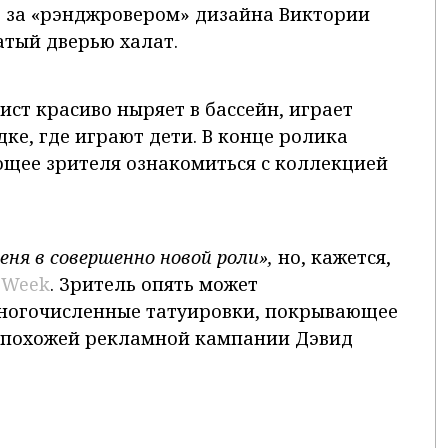
» за «рэнджровером» дизайна Виктории
атый дверью халат.
ст красиво ныряет в бассейн, играет
ке, где играют дети. В конце ролика
щее зрителя ознакомиться с коллекцией
ня в совершенно новой роли»,
но, кажется,
 Week
. Зритель опять может
многочисленные татуировки, покрывающее
нь похожей рекламной кампании Дэвид