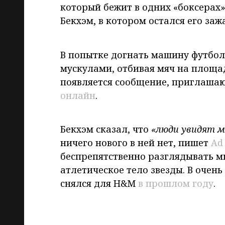
который бежит в одних «боксерах
Бекхэм, в котором остался его заж
В попытке догнать машину футболи
мускулами, отбивая мяч на площад
появляется сообщение, приглашаю
онлайн
.
Бекхэм сказал, что
«люди увидят ме
ничего нового в ней нет, пишет
Ad
беспрепятственно разглядывать 
атлетическое тело звезды. В оче
снялся для H&M
в прошлом году
.