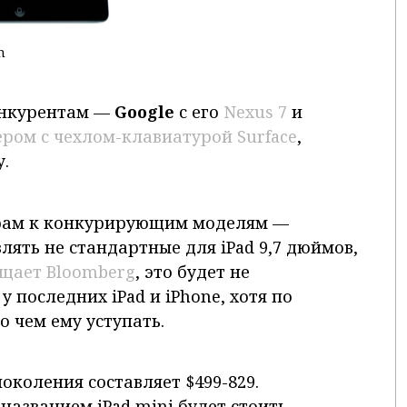
m
онкурентам —
Google
с его
Nexus 7
и
ом с чехлом-клавиатурой Surface
,
у.
ерам к конкурирующим моделям —
лять не стандартные для iPad 9,7 дюймов,
бщает Bloomberg
, это будет не
у последних iPad и iPhone, хотя по
о чем ему уступать.
околения составляет $499-829.
азванием iPad mini будет стоить