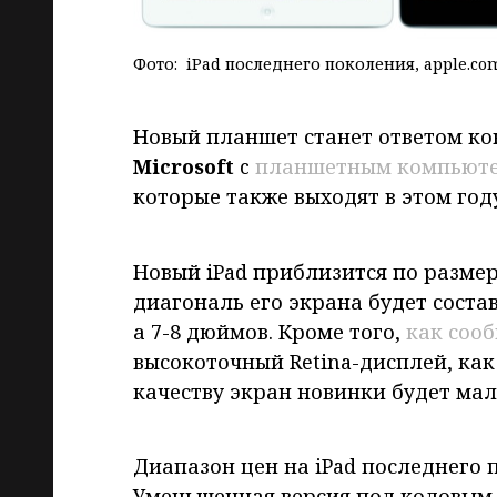
Фото: iPad последнего поколения, apple.co
Новый планшет станет ответом к
Microsoft
c
планшетным компьютер
которые также выходят в этом год
Новый iPad приблизится по разм
диагональ его экрана будет состав
а 7-8 дюймов. Кроме того,
как соо
высокоточный Retina-дисплей, как 
качеству экран новинки будет мал
Диапазон цен на iPad последнего п
Уменьшенная версия под кодовым н