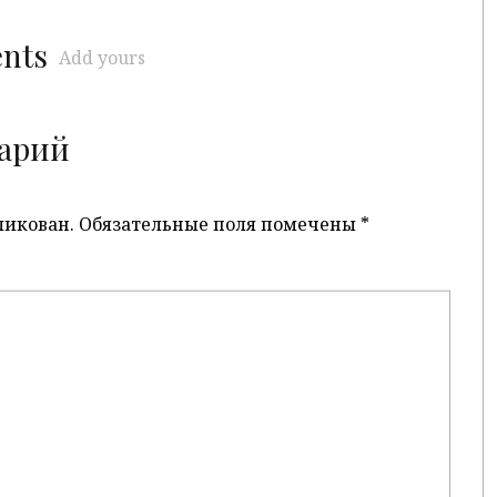
ents
Add yours
арий
ликован.
Обязательные поля помечены
*