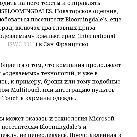
дить на него тексты и отправлять
#MSBLOOMINGDALES. Новаторское одеяние,
боваться посетители Bloomingdale’s, еще
град, включая два главных приза
деваемым» компьютерам (International
s —
ISWC 2011
) в Сан-Франциско.
бщается о том, что компания продолжает
 «одеваемых» технологий, и уже в
ть, к примеру, броши или тому подобные
ом Multitouch или интеграцию пультов
tTouch в карманы одежды.
 может оказать и технология Microsoft
 посетителям Bloomingdale’s и
ежду, не переодеваясь. Представленная в