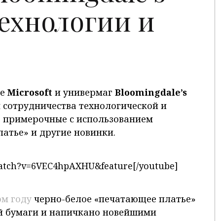
ехнологии и
ке
Microsoft
и универмаг
Bloomingdale
’s
 сотрудничества технологической и
 примерочные с использованием
латье» и другие новинки.
watch?v=6VEC4hpAXHU&feature[/youtube]
ом году
черно-белое «печатающее платье»
й бумаги и напичкано новейшими