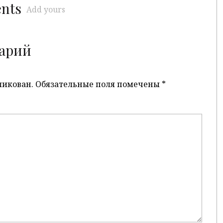
ents
Add yours
арий
ликован.
Обязательные поля помечены
*