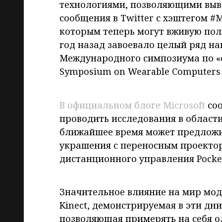
технологиями, позволяющими выво
сообщения в Twitter с хэштегом 
которым теперь могут вживую полю
год назад завоевало целый ряд на
Международного симпозиума по «о
Symposium on Wearable Computer
В официальном блоге Microsoft
соо
проводить исследования в области
ближайшее время может предложи
украшения с переносным проектор
дистанционного управления Pocke
Значительное влияние на мир моды
Kinect, демонстрируемая в эти дни
позволяющая примерять на себя од