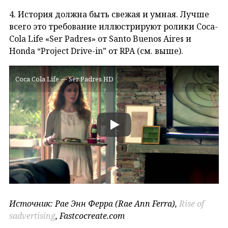
4. История должна быть свежая и умная. Лучше
всего это требование иллюстрируют ролики Coca-
Cola Life «Ser Padres» от Santo Buenos Aires и
Honda “Project Drive-in” от RPA (см. выше).
Coca Cola Life — Ser Padres HD
Источник: Рае Энн Ферра (Rae Ann Ferra),
Rise of
sadvertising
, Fastcocreate.com